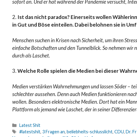
sofort an. Und er hat während der Pandemie versucht, Int
2.
Ist das nicht paradox? Einerseits wollen Wählerin
in Gut und Böse einteilen. Dabei belohnen sie in U
Menschen suchen in Krisen nach Sicherheit, um ihren Stress
einfache Botschaften und den Tunnelblick. So nehmen wir 
durch als Laschet.
3.
Welche Rolle spielen die Medien bei dieser Wah
Medien verstärken Wahrnehmungen und lassen Söder – teil
schlechter aussehen. Denn auch Medien funktionieren nach 
wollen. Besonders elektronische Medien. Dort hat ein Mann
Plattform als jemand wie Laschet, der in seiner Differenzie
Latest Shit
#latestshit
,
3 Fragen an
,
beliebheits-schlusslicht
,
CDU
,
Dr. F