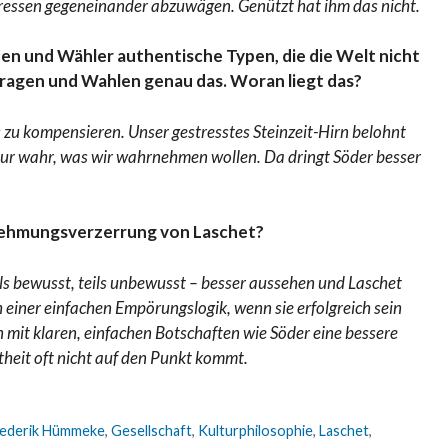
eressen gegeneinander abzuwägen. Genützt hat ihm das nicht.
nen und Wähler authentische Typen, die die Welt nicht
mfragen und Wahlen genau das. Woran liegt das?
 zu kompensieren. Unser gestresstes Steinzeit-Hirn belohnt
nur wahr, was wir wahrnehmen wollen. Da dringt Söder besser
rnehmungsverzerrung von Laschet?
s bewusst, teils unbewusst – besser aussehen und Laschet
einer einfachen Empörungslogik, wenn sie erfolgreich sein
 mit klaren, einfachen Botschaften wie Söder eine bessere
rtheit oft nicht auf den Punkt kommt.
rederik Hümmeke
,
Gesellschaft
,
Kulturphilosophie
,
Laschet
,