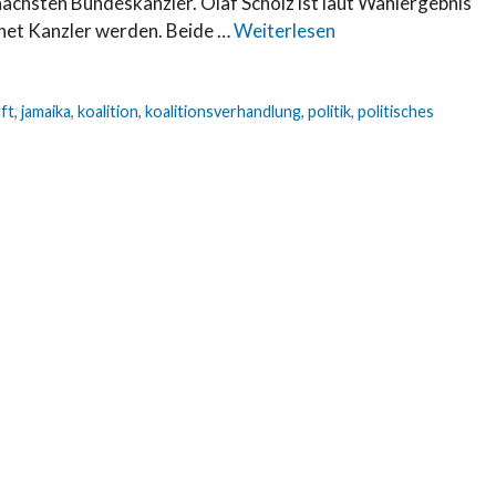
nächsten Bundeskanzler. Olaf Scholz ist laut Wahlergebnis
het Kanzler werden. Beide …
Weiterlesen
ft
,
jamaika
,
koalition
,
koalitionsverhandlung
,
politik
,
politisches