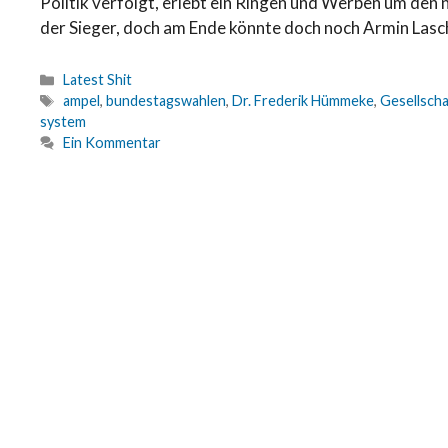
Politik verfolgt, erlebt ein Ringen und Werben um den 
der Sieger, doch am Ende könnte doch noch Armin Lasc
Latest Shit
ampel
,
bundestagswahlen
,
Dr. Frederik Hümmeke
,
Gesellscha
system
Ein Kommentar